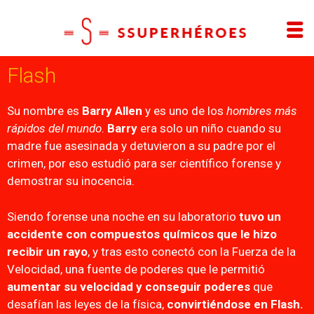
Flash
Su nombre es
Barry Allen
y es uno de los
hombres más
rápidos del mundo
.
Barry
era solo un niño cuando su
madre fue asesinada y detuvieron a su padre por el
crimen, por eso estudió para ser científico forense y
demostrar su inocencia.
Siendo forense una noche en su laboratorio
tuvo un
accidente con compuestos químicos que le hizo
recibir un rayo
, y tras esto conectó con la Fuerza de la
Velocidad, una fuente de poderes que le permitió
aumentar su velocidad y conseguir poderes
que
desafían las leyes de la física,
convirtiéndose en Flash.