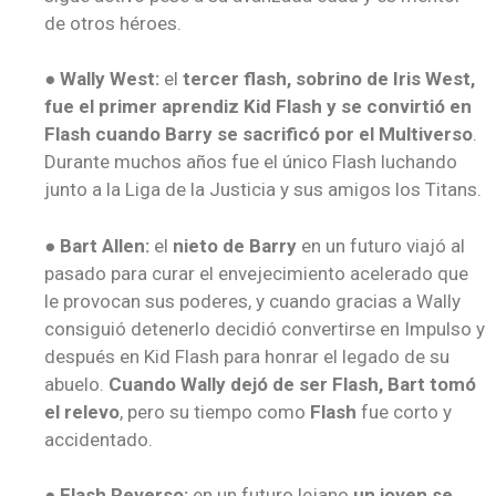
de otros héroes.
● Wally West:
el
tercer flash, sobrino de Iris West,
fue el primer aprendiz Kid Flash y se convirtió en
Flash cuando Barry se sacrificó por el Multiverso
.
Durante muchos años fue el único Flash luchando
junto a la Liga de la Justicia y sus amigos los Titans.
● Bart Allen:
el
nieto de Barry
en un futuro viajó al
pasado para curar el envejecimiento acelerado que
le provocan sus poderes, y cuando gracias a Wally
consiguió detenerlo decidió convertirse en Impulso y
después en Kid Flash para honrar el legado de su
abuelo.
Cuando Wally dejó de ser Flash, Bart tomó
el relevo
, pero su tiempo como
Flash
fue corto y
accidentado.
● Flash Reverso:
en un futuro lejano
un joven se